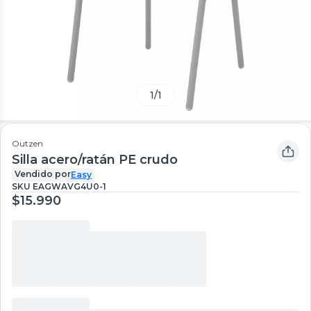
1
/
1
Outzen
Silla acero/ratán PE crudo
Vendido por
Easy
SKU
EAGWAVG4U0-1
$15.990