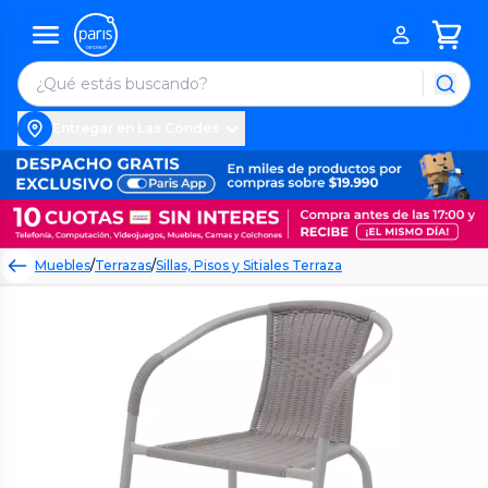
Entregar en Las Condes
Muebles
/
Terrazas
/
Sillas, Pisos y Sitiales Terraza