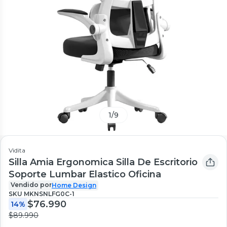
1
/
9
Vidita
Silla Amia Ergonomica Silla De Escritorio
Soporte Lumbar Elastico Oficina
Vendido por
Home Design
SKU
MKNSNLFG0C-1
$76.990
14%
$89.990