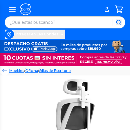
Entregar en Las Condes
Muebles
/
Oficina
/
Sillas de Escritorio