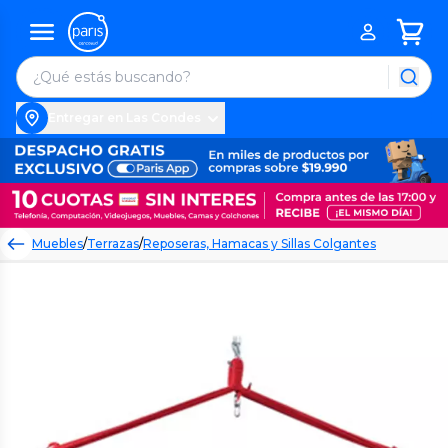
Entregar en Las Condes
Muebles
/
Terrazas
/
Reposeras, Hamacas y Sillas Colgantes