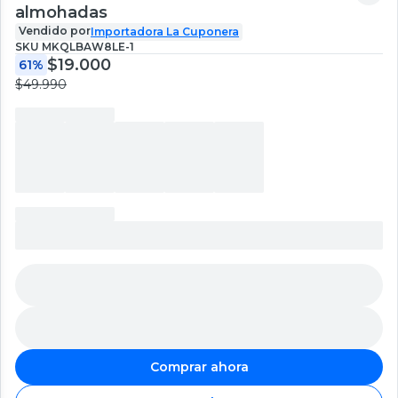
almohadas
Vendido por
Importadora La Cuponera
SKU
MKQLBAW8LE-1
$19.000
61%
$49.990
Comprar ahora