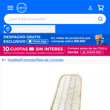
Entregar en Las Condes
Muebles
/
Comedor
/
Sillas de Comedor