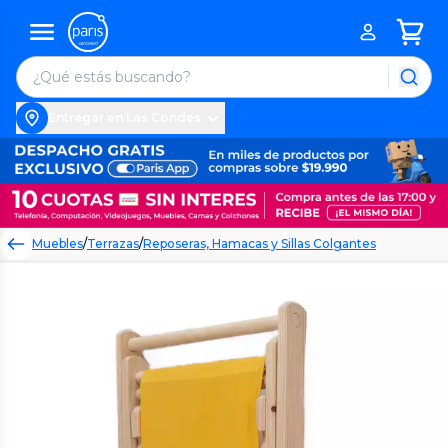
Entregar en Las Condes
Muebles
/
Terrazas
/
Reposeras, Hamacas y Sillas Colgantes