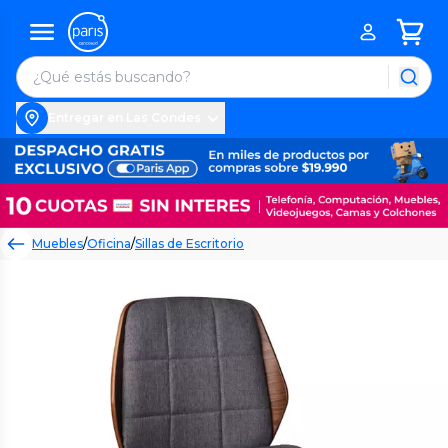
Entregar en Las Condes
Muebles
/
Oficina
/
Sillas de Escritorio