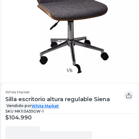
1
/
6
White Market
Silla escritorio altura regulable Siena
Vendido por
White Market
SKU
MK1I3A55GW-1
$104.990