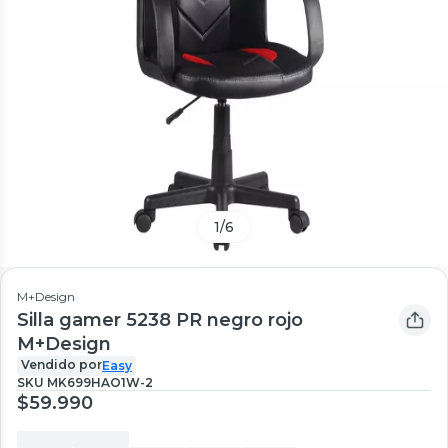
1
/
6
M+Design
Silla gamer 5238 PR negro rojo
M+Design
Vendido por
Easy
SKU
MK699HAO1W-2
$59.990