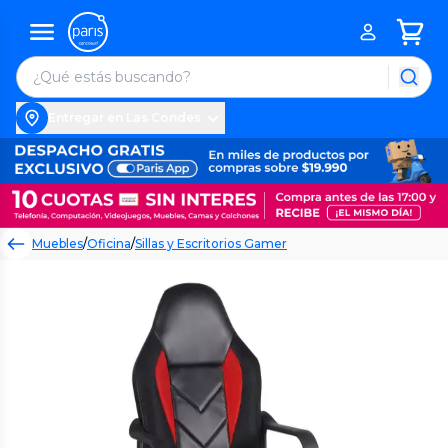
Entregar en Las Condes
Muebles
/
Oficina
/
Sillas y Escritorios Gamer