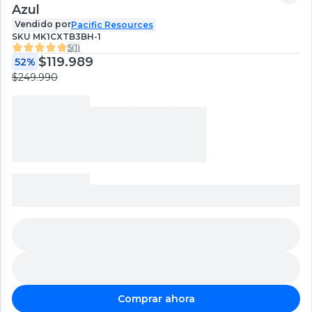
Azul
Vendido por
Pacific Resources
SKU
MK1CXTB3BH-1
5
(
1
)
$119.989
52%
$249.990
Comprar ahora