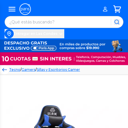
Entregar en Las Condes
Tecno
/
Gamers
/
Sillas y Escritorios Gamer