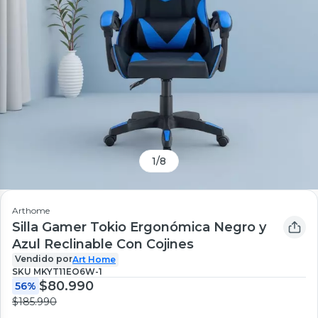
1
/
8
Arthome
Silla Gamer Tokio Ergonómica Negro y
Azul Reclinable Con Cojines
Vendido por
Art Home
SKU
MKYT11EO6W-1
$80.990
56%
$185.990