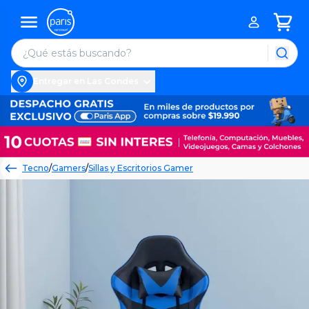
Entregar en Las Condes
Tecno
/
Gamers
/
Sillas y Escritorios Gamer