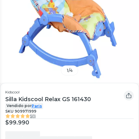
1
/
4
Kidscool
Silla Kidscool Relax GS 161430
Vendido por
Paris
SKU
909971999
5
(
1
)
$99.990