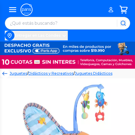
Entregar en Las Condes
Juguetes
/
Didácticos y Recreativos
/
Juguetes Didácticos