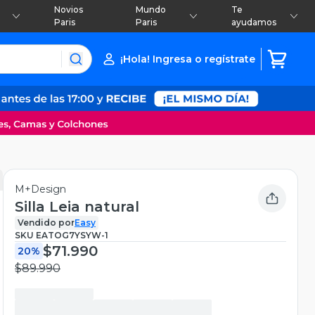
Novios
Mundo
Te
Paris
Paris
ayudamos
¡Hola! Ingresa o regístrate
M+Design
Silla Leia natural
Vendido por
Easy
SKU
EATOG7YSYW-1
$71.990
20%
$89.990