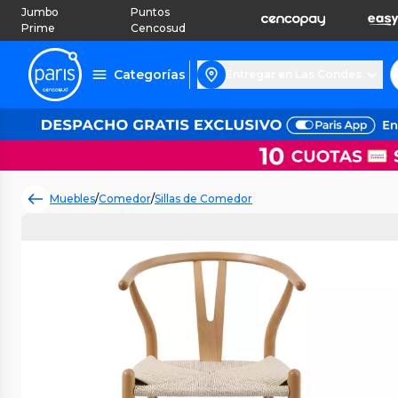
Jumbo
Puntos
Prime
Cencosud
Categorías
Entregar en Las Condes
Muebles
/
Comedor
/
Sillas de Comedor