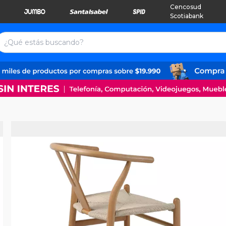
Cencosud
Scotiabank