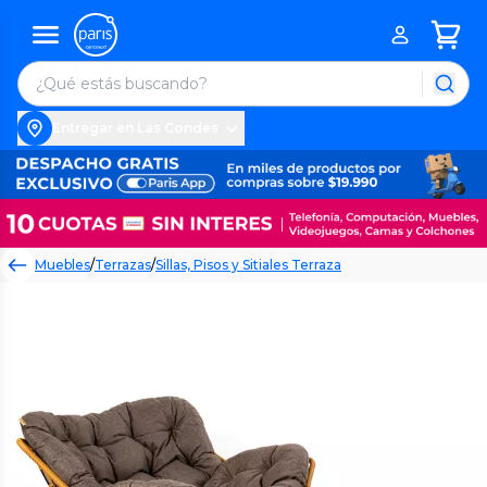
Entregar en Las Condes
Muebles
/
Terrazas
/
Sillas, Pisos y Sitiales Terraza