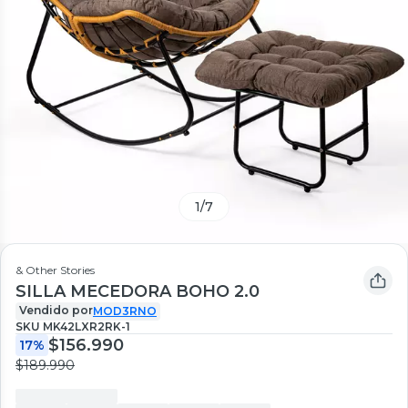
1
/
7
& Other Stories
SILLA MECEDORA BOHO 2.0
Vendido por
MOD3RNO
SKU
MK42LXR2RK-1
$156.990
17%
$189.990