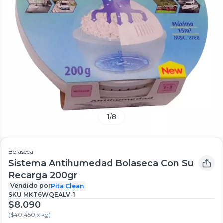
1
/
8
Bolaseca
Sistema Antihumedad Bolaseca Con Su
Recarga 200gr
Vendido por
Pita Clean
SKU
MKT6WQEALV-1
$8.090
(
$40.450 x kg
)