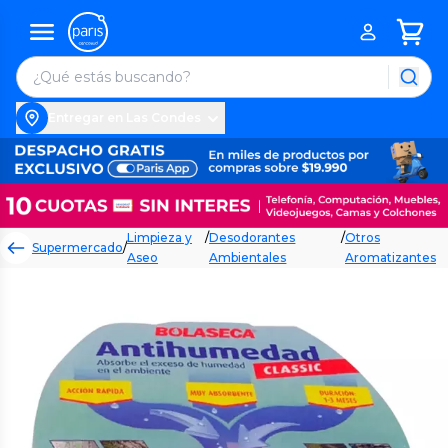
Entregar en Las Condes
Limpieza y
/
Desodorantes
/
Otros
Supermercado
/
Aseo
Ambientales
Aromatizantes