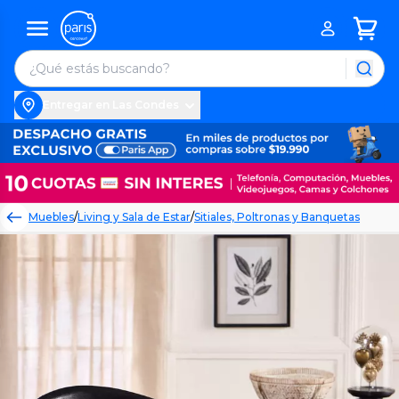
Entregar en Las Condes
Muebles
/
Living y Sala de Estar
/
Sitiales, Poltronas y Banquetas