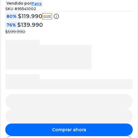
Vendido por
Paris
SKU
895541002
$119.990
80%
$139.990
76%
$599.990
Comprar ahora