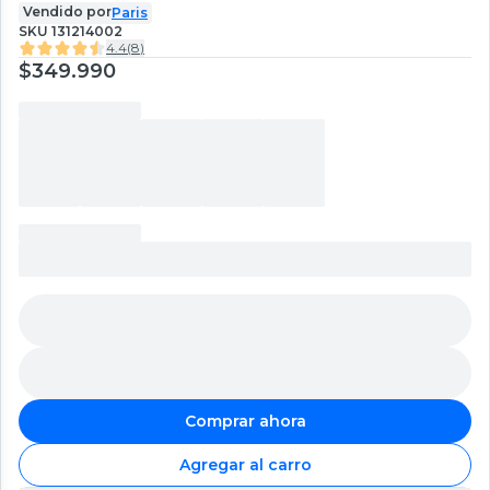
Vendido por
Paris
SKU
131214002
4.4
(
8
)
$349.990
Comprar ahora
Agregar al carro