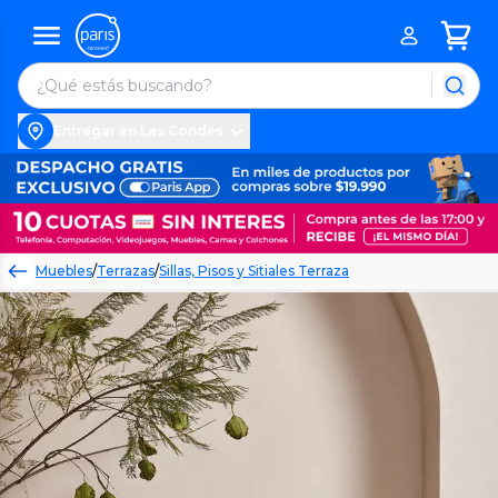
Entregar en Las Condes
Muebles
/
Terrazas
/
Sillas, Pisos y Sitiales Terraza