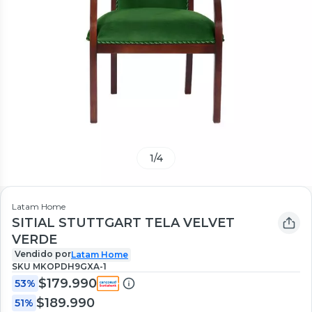
1
/
4
Latam Home
SITIAL STUTTGART TELA VELVET
VERDE
Vendido por
Latam Home
SKU
MKOPDH9GXA-1
$179.990
53%
$189.990
51%