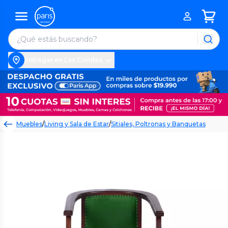
Entregar en Las Condes
Muebles
/
Living y Sala de Estar
/
Sitiales, Poltronas y Banquetas