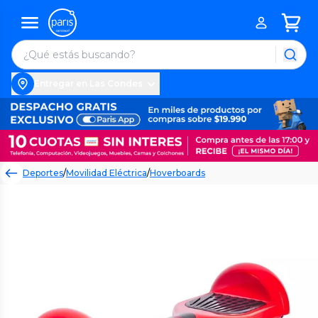
Entregar en Las Condes
Deportes
/
Movilidad Eléctrica
/
Hoverboards