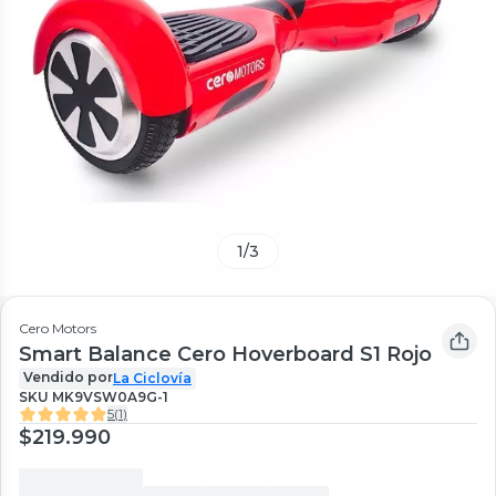
1
/
3
Cero Motors
Smart Balance Cero Hoverboard S1 Rojo
Vendido por
La Ciclovía
SKU
MK9VSW0A9G-1
5
(
1
)
$219.990