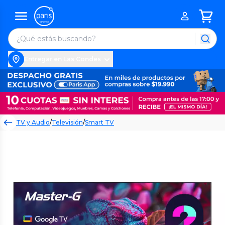
Entregar en Las Condes
TV y Audio
/
Televisión
/
Smart TV