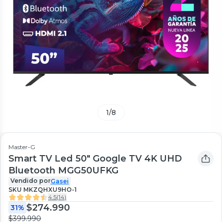
1
/
8
Master-G
Smart TV Led 50" Google TV 4K UHD
Bluetooth MGG50UFKG
Vendido por
Gasei
SKU
MKZQHXU9HO-1
4.5
(
14
)
$274.990
31%
$399.990