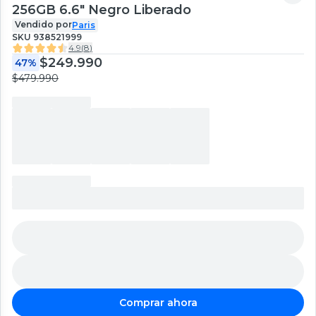
256GB 6.6" Negro Liberado
Vendido por
Paris
SKU
938521999
4.9
(
8
)
$249.990
47%
$479.990
Comprar ahora