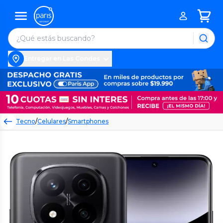
Entregar en Las Condes
Tecno
/
Celulares
/
Smartphones