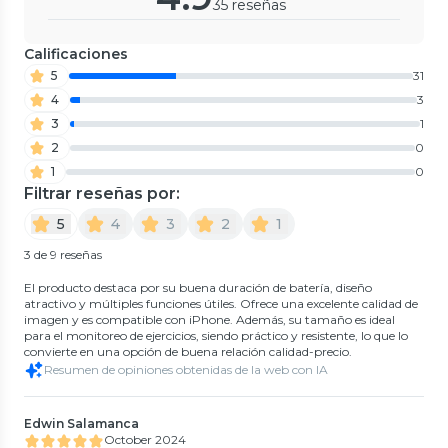
35 reseñas
Calificaciones
5
31
4
3
3
1
2
0
1
0
Filtrar reseñas por:
5
4
3
2
1
3 de 9 reseñas
El producto destaca por su buena duración de batería, diseño
atractivo y múltiples funciones útiles. Ofrece una excelente calidad de
imagen y es compatible con iPhone. Además, su tamaño es ideal
para el monitoreo de ejercicios, siendo práctico y resistente, lo que lo
convierte en una opción de buena relación calidad-precio.
Resumen de opiniones obtenidas de la web con IA
Edwin Salamanca
October 2024