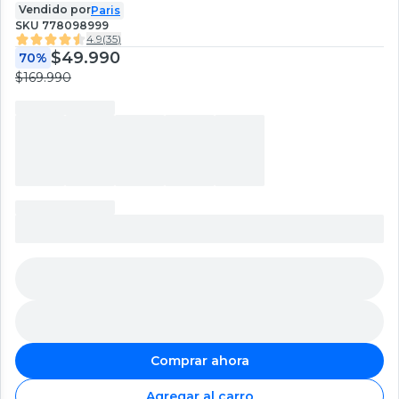
Vendido por
Paris
SKU
778098999
4.9
(
35
)
$49.990
70%
$169.990
Comprar ahora
Agregar al carro