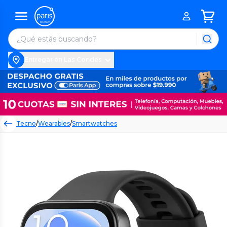
Entregar en Las Condes
Tecno
/
Wearables
/
Smartwatches