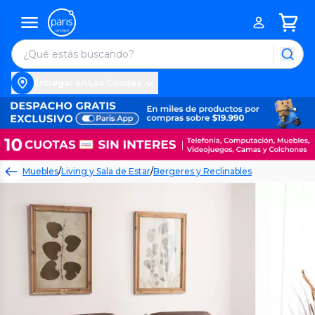
Entregar en Las Condes
Muebles
/
Living y Sala de Estar
/
Bergeres y Reclinables