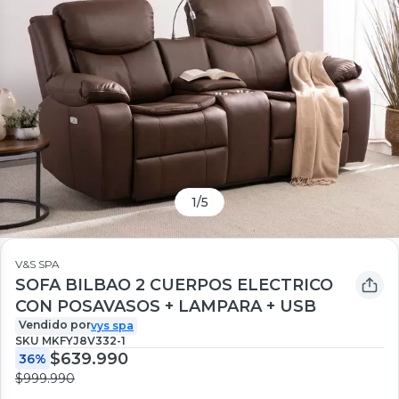
1
/
5
V&S SPA
SOFA BILBAO 2 CUERPOS ELECTRICO
CON POSAVASOS + LAMPARA + USB
Vendido por
vys spa
SKU
MKFYJ8V332-1
$639.990
36%
$999.990