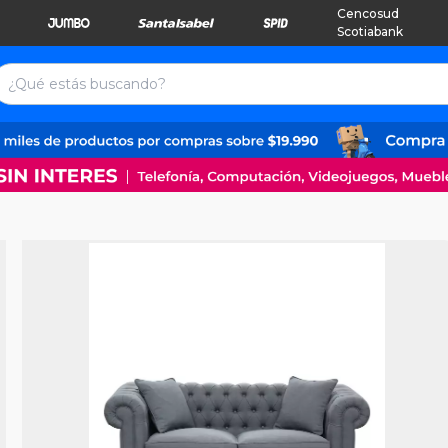
Cencosud
Scotiabank