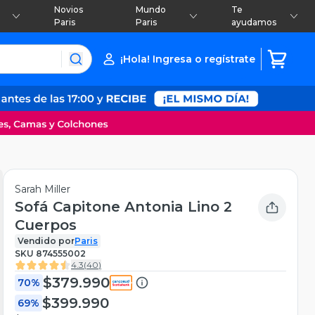
Novios
Mundo
Te
Paris
Paris
ayudamos
¡Hola! Ingresa o regístrate
Sarah Miller
Sofá Capitone Antonia Lino 2
Cuerpos
Vendido por
Paris
SKU
874555002
4.3
(
40
)
$379.990
70%
$399.990
69%