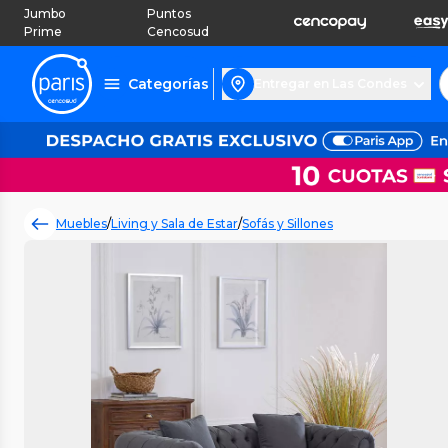
Jumbo
Puntos
Prime
Cencosud
Categorías
Entregar en Las Condes
Muebles
/
Living y Sala de Estar
/
Sofás y Sillones