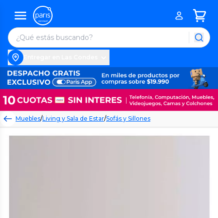
Entregar en Las Condes
Muebles
/
Living y Sala de Estar
/
Sofás y Sillones