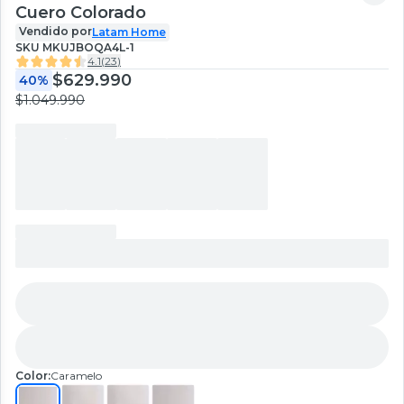
Cuero Colorado
Vendido por
Latam Home
SKU
MKUJBOQA4L-1
4.1
(
23
)
$629.990
40%
$1.049.990
Color:
Caramelo