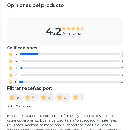
Opiniones del producto
4.2
24 reseñas
Calificaciones
5
18
4
0
3
2
2
0
1
4
Filtrar reseñas por:
5
4
3
2
1
3 de 10 reseñas
El sofá destaca por su comodidad, firmeza y atractivo diseño. Los
usuarios valoran su buena calidad, tamaño adecuado y materiales
utilizados. Además, se menciona la importancia de un cuidado
especial, especialmente en hogares con mascotas, para mantener su