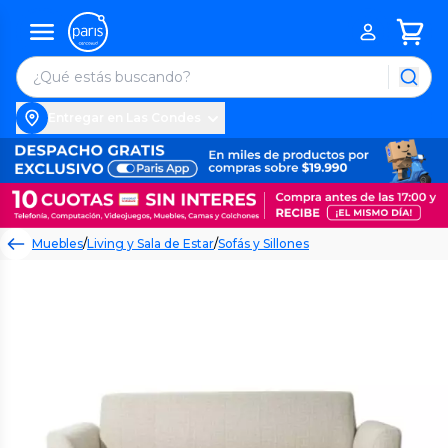
Entregar en Las Condes
Muebles
/
Living y Sala de Estar
/
Sofás y Sillones