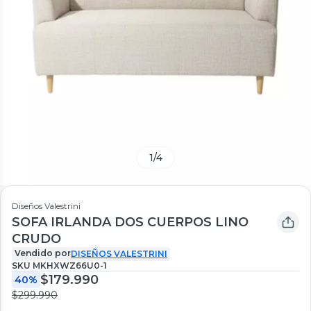
1
/
4
Diseños Valestrini
SOFA IRLANDA DOS CUERPOS LINO
CRUDO
Vendido por
DISEÑOS VALESTRINI
SKU
MKHXWZ66U0-1
$179.990
40%
$299.990