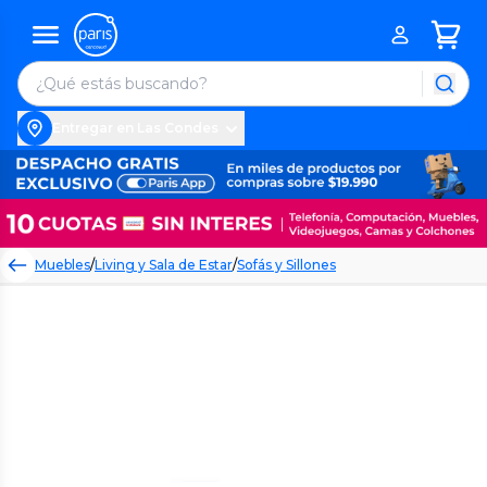
Entregar en Las Condes
Muebles
/
Living y Sala de Estar
/
Sofás y Sillones