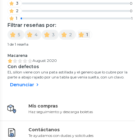
3
0
2
0
1
1
Filtrar reseñas por:
5
4
3
2
1
1 de 1 reseña
Macarena
August 2020
Con defectos
EL sillon viene con una pata astillada y el genero que lo cubre por la
parte a abajo rajado por una tabla que venia suelta, con un clavo.
Denunciar
Mis compras
Haz seguimiento y descarga boletas
Contáctanos
Te ayudamos con dudas y solicitudes