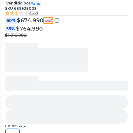
Vendido por
Paris
SKU
689938003
2.5
(
2
)
$674.990
60%
$764.990
55%
$1.719.990
Color:
Beige