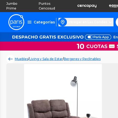
Jumbo
Puntos
Prime
Cencosud
Categorías
Entregar en Las Condes
Muebles
/
Living y Sala de Estar
/
Bergeres y Reclinables