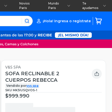
Novios
Mundo
Te
Paris
Paris
ayudamos
¡Hola! Ingresa o regístrate
V&S SPA
SOFA RECLINABLE 2
CUERPOS REBECCA
Vendido por
vys spa
SKU
MK5IUSQVOS-1
$999.990