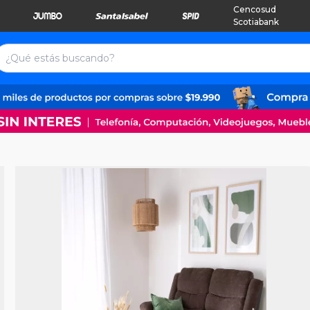
Cencosud
Scotiabank