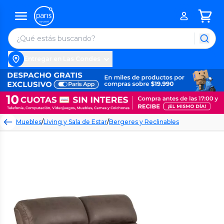
Entregar en Las Condes
Muebles
/
Living y Sala de Estar
/
Bergeres y Reclinables