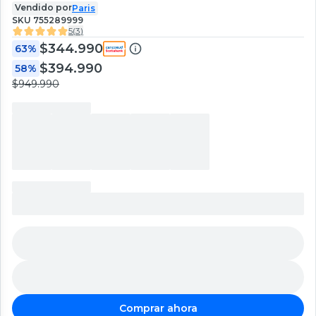
Vendido por
Paris
SKU
755289999
5
(
3
)
$344.990
63%
$394.990
58%
$949.990
Comprar ahora