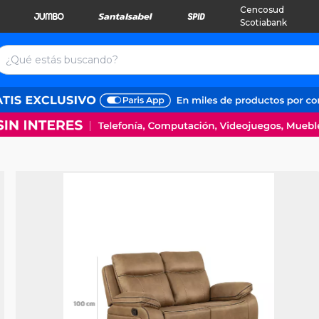
Cencosud
Scotiabank