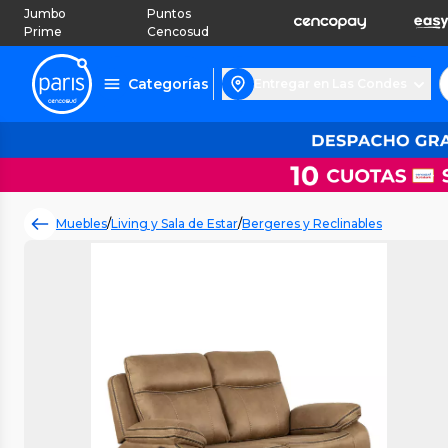
Jumbo
Puntos
Prime
Cencosud
Categorías
Entregar en Las Condes
Muebles
/
Living y Sala de Estar
/
Bergeres y Reclinables