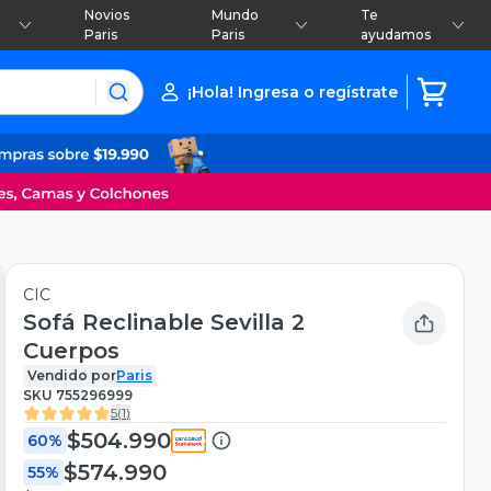
Novios
Mundo
Te
Paris
Paris
ayudamos
¡Hola! Ingresa o regístrate
CIC
Sofá Reclinable Sevilla 2
Cuerpos
Vendido por
Paris
SKU
755296999
5
(
1
)
$504.990
60%
$574.990
55%