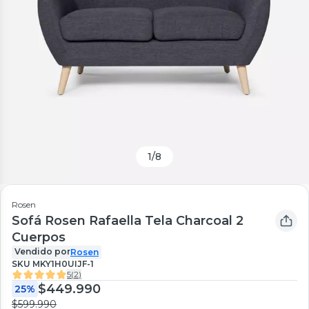
1
/
8
Rosen
Sofá Rosen Rafaella Tela Charcoal 2
Cuerpos
Vendido por
Rosen
SKU
MKY1H0UIJF-1
5
(
2
)
$449.990
25%
$599.990