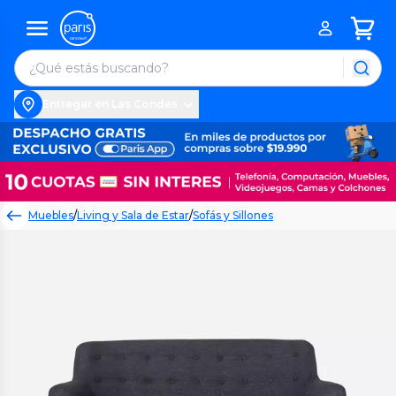
Entregar en Las Condes
Muebles
/
Living y Sala de Estar
/
Sofás y Sillones