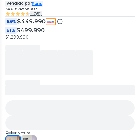
Vendido por
Paris
SKU
874536003
4.7
(
51
)
$449.990
65%
$499.990
61%
$1.299.990
Color:
Natural