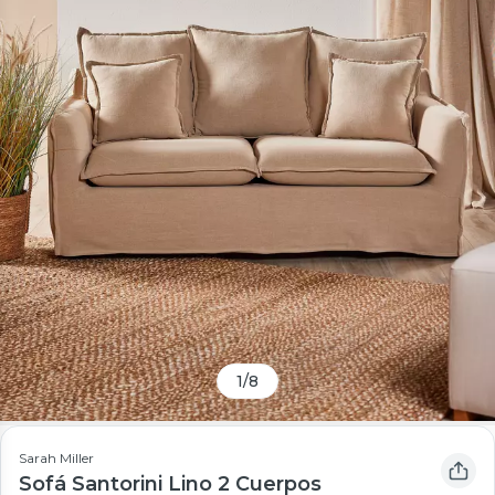
1
/
8
Sarah Miller
Sofá Santorini Lino 2 Cuerpos