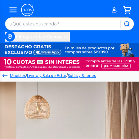
Entregar en Las Condes
Muebles
/
Living y Sala de Estar
/
Sofás y Sillones