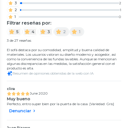
3
2
2
1
1
0
Filtrar reseñas por:
5
4
3
2
1
3 de 27 reseñas
El sofá destaca por su comodidad, amplitud y buena calidad de
materiales. Los usuarios valoran su diseño moderno y acogedor, así
como la conveniencia de las fundas lavables. Aunque se mencionan
algunas discrepancias en las medidas, la satisfacción general con el
producto es alta.
Resumen de opiniones obtenidas de la web con IA
clira
June 2020
Muy bueno
Perfecto, entro super bien por la puerta de la casa. [Variedad: Gris]
Denunciar
Juan Pizarro