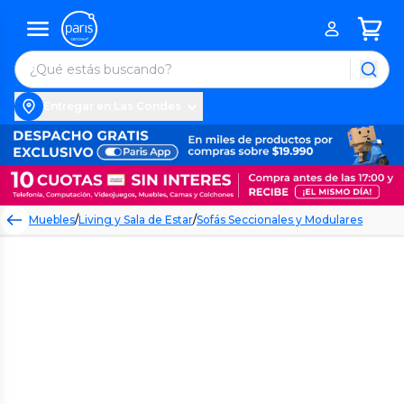
Entregar en Las Condes
Muebles
/
Living y Sala de Estar
/
Sofás Seccionales y Modulares