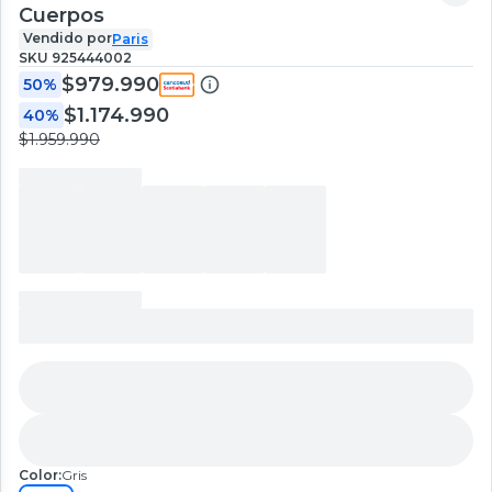
Cuerpos
Vendido por
Paris
SKU
925444002
$979.990
50%
$1.174.990
40%
$1.959.990
Color:
Gris