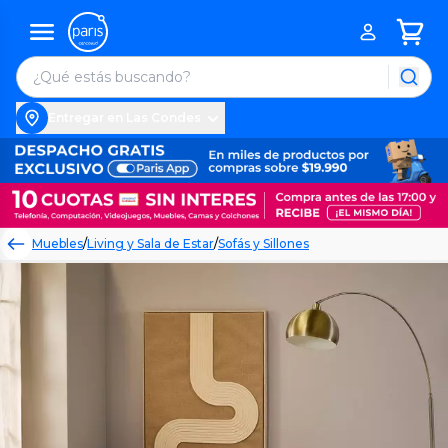
Entregar en Las Condes
Muebles
/
Living y Sala de Estar
/
Sofás y Sillones