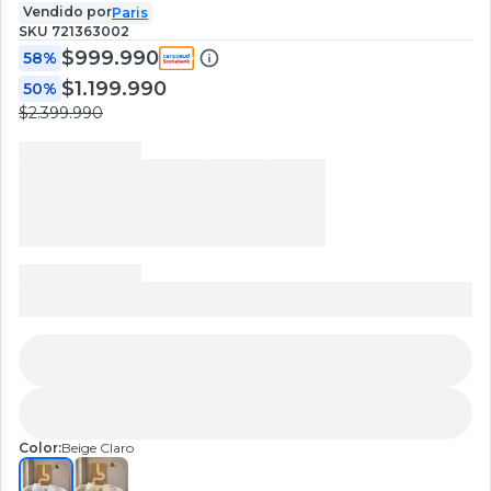
Vendido por
Paris
SKU
721363002
$999.990
58%
$1.199.990
50%
$2.399.990
Color:
Beige Claro