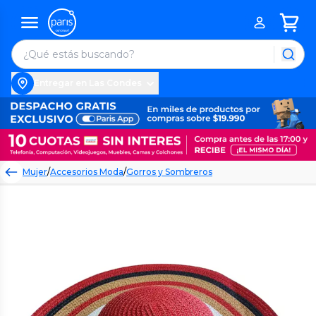
Entregar en Las Condes
Mujer
/
Accesorios Moda
/
Gorros y Sombreros