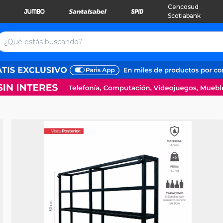
Cencosud
Scotiabank