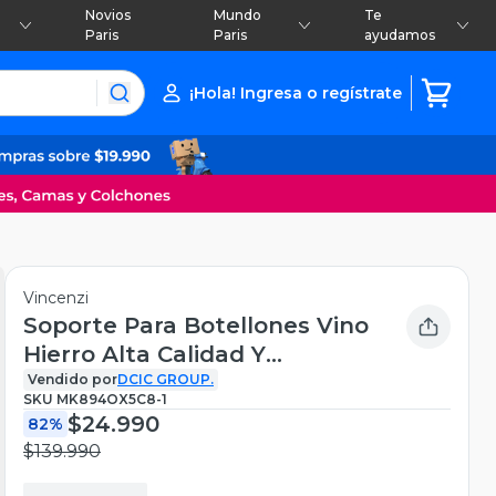
Novios
Mundo
Te
Paris
Paris
ayudamos
¡Hola! Ingresa o regístrate
Vincenzi
Soporte Para Botellones Vino
Hierro Alta Calidad Y
Resistencia
Vendido por
DCIC GROUP.
SKU
MK894OX5C8-1
$24.990
82%
$139.990