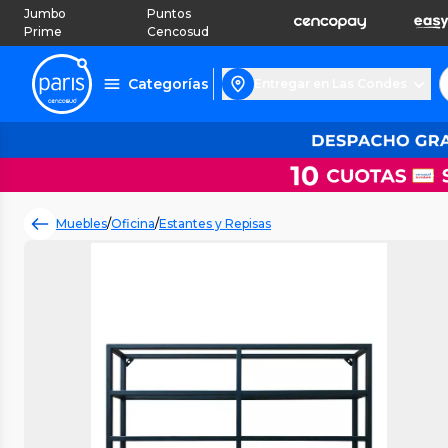
Jumbo
Puntos
Prime
Cencosud
Categorías
Entregar en Las Condes
Muebles
/
Oficina
/
Estantes y Repisas