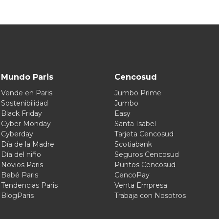
Mundo Paris
Cencosud
Vende en Paris
Jumbo Prime
Sostenibilidad
Jumbo
Black Friday
Easy
Cyber Monday
Santa Isabel
Cyberday
Tarjeta Cencosud
Día de la Madre
Scotiabank
Día del niño
Seguros Cencosud
Novios Paris
Puntos Cencosud
Bebé Paris
CencoPay
Tendencias Paris
Venta Empresa
BlogParis
Trabaja con Nosotros