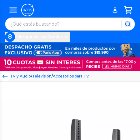
Entregar en Las Condes
TV y Audio
/
Televisión
/
Accesorios para TV