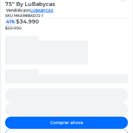
75'' By LuBabycas
Vendido por
LUBABYCAS
SKU
MKA98BADJ2-1
$34.990
41%
$59.990
Comprar ahora