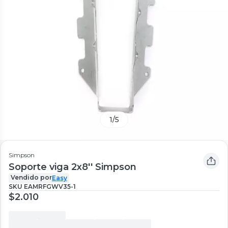
1
/
5
Simpson
Soporte viga 2x8'' Simpson
Vendido por
Easy
SKU
EAMRFGWV35-1
$2.010