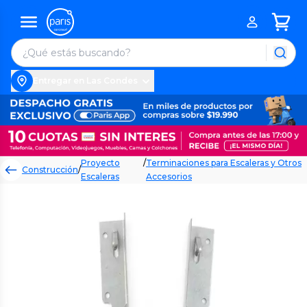
Entregar en Las Condes
Proyecto
/
Terminaciones para Escaleras y Otros
Construcción
/
Escaleras
Accesorios