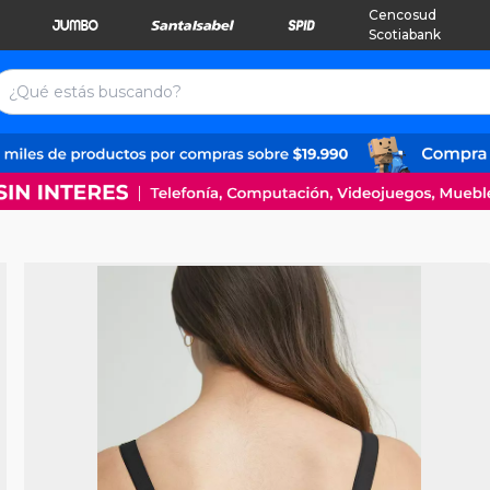
Cencosud
Scotiabank