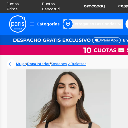
Jumbo
Puntos
Prime
Cencosud
Categorías
Entregar en Las Condes
Mujer
/
Ropa Interior
/
Sostenes y Bralettes