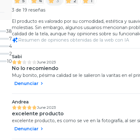
5
4
3
2
1
3 de 19 reseñas
El producto es valorado por su comodidad, estética y suavi
molestias. Sin embargo, algunos usuarios mencionan proble
38
calidad de la tela, aunque hay opiniones sobre su funcionali
7
Resumen de opiniones obtenidas de la web con IA
4
2
Sabi
10
June 2023
No lo recomiendo
Muy bonito, pésima calidad se le salieron la varitas en el p
Denunciar
Andrea
June 2023
excelente producto
excelente producto, es como se ve en la fotografía, al ser 
Denunciar