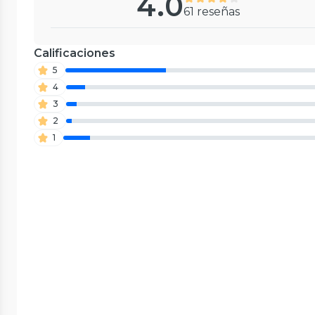
4.0
61 reseñas
Calificaciones
5
4
3
2
1