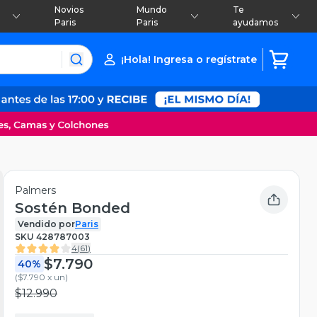
Novios
Mundo
Te
Paris
Paris
ayudamos
¡Hola! Ingresa o regístrate
Palmers
Sostén Bonded
Vendido por
Paris
SKU
428787003
4
(
61
)
$7.790
40%
(
$7.790 x un
)
$12.990