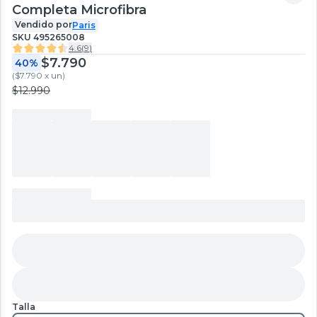
Completa Microfibra
Vendido por
Paris
SKU
495265008
4.6
(
9
)
$7.790
40%
(
$7.790 x un
)
$12.990
Talla