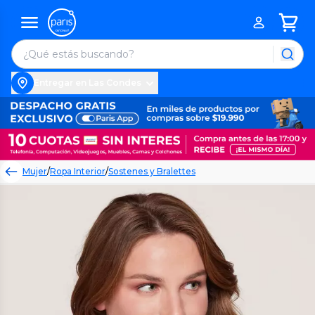
Entregar en Las Condes
Mujer
/
Ropa Interior
/
Sostenes y Bralettes