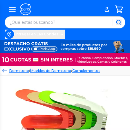
Entregar en Las Condes
Dormitorio
/
Muebles de Dormitorio
/
Complementos