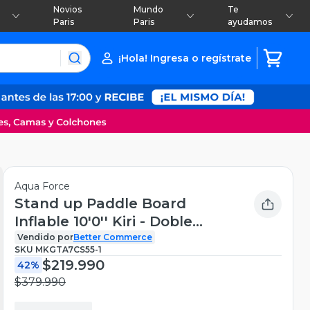
Novios
Mundo
Te
Paris
Paris
ayudamos
¡Hola! Ingresa o regístrate
Aqua Force
Stand up Paddle Board
Inflable 10'0'' Kiri - Doble
Capa
Vendido por
Better Commerce
SKU
MKGTA7CS55-1
$219.990
42%
$379.990