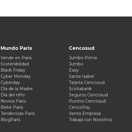
Mundo Paris
Cencosud
Vende en Paris
Jumbo Prime
Sostenibilidad
Jumbo
Black Friday
Easy
Cyber Monday
Santa Isabel
Cyberday
Tarjeta Cencosud
Día de la Madre
Scotiabank
Día del niño
Seguros Cencosud
Novios Paris
Puntos Cencosud
Bebé Paris
CencoPay
Tendencias Paris
Venta Empresa
BlogParis
Trabaja con Nosotros