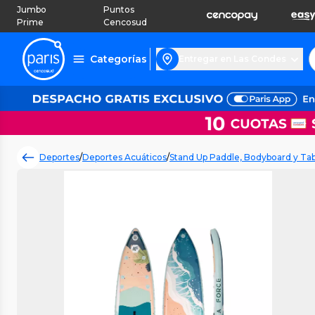
Jumbo
Puntos
Prime
Cencosud
Categorías
Entregar en Las Condes
Deportes
/
Deportes Acuáticos
/
Stand Up Paddle, Bodyboard y Tab