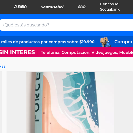
Cencosud
Scotiabank
las