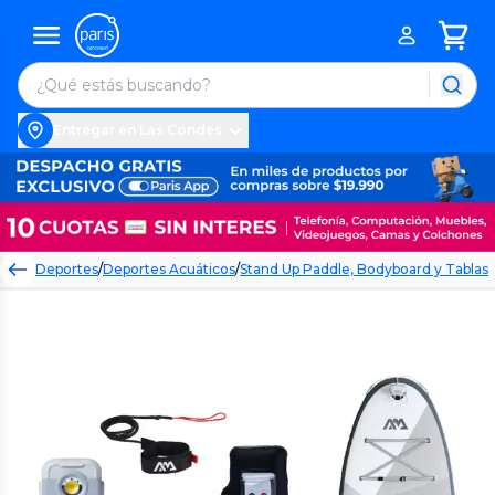
Entregar en Las Condes
Deportes
/
Deportes Acuáticos
/
Stand Up Paddle, Bodyboard y Tablas