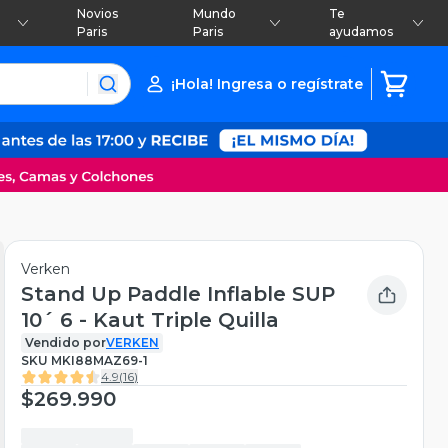
Novios
Mundo
Te
Paris
Paris
ayudamos
¡Hola! Ingresa o regístrate
Verken
Stand Up Paddle Inflable SUP
10´ 6 - Kaut Triple Quilla
Vendido por
VERKEN
SKU
MKI88MAZ69-1
4.9
(
16
)
$269.990