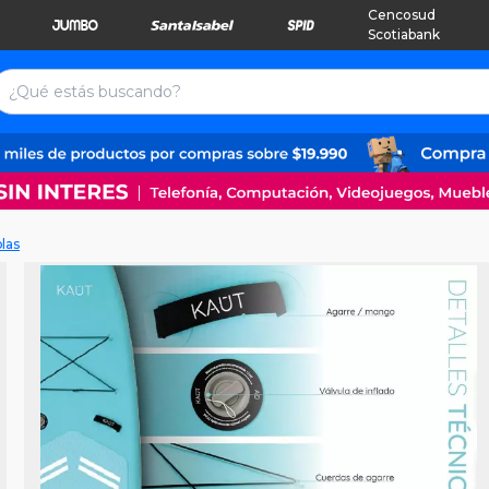
Cencosud
Scotiabank
las