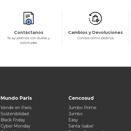
Contáctanos
Cambios y Devoluciones
Te ayudamos con dudas y
Conoce cómo pedirlos
solicitudes
Mundo Paris
Cencosud
Vende en Paris
Jumbo Prime
Sostenibilidad
Jumbo
Black Friday
Easy
Cyber Monday
Santa Isabel