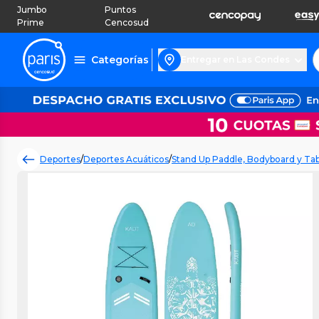
Jumbo
Puntos
Prime
Cencosud
Categorías
Entregar en Las Condes
Deportes
/
Deportes Acuáticos
/
Stand Up Paddle, Bodyboard y Tab