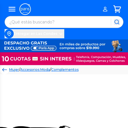
Entregar en Las Condes
Mujer
/
Accesorios Moda
/
Complementos