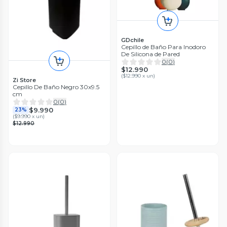
GDchile
Cepillo de Baño Para Inodoro
De Silicona de Pared
0
(
0
)
$12.990
(
$12.990 x un
)
Zi Store
Cepillo De Baño Negro 30x9.5
cm
0
(
0
)
$9.990
23%
(
$9.990 x un
)
$12.990