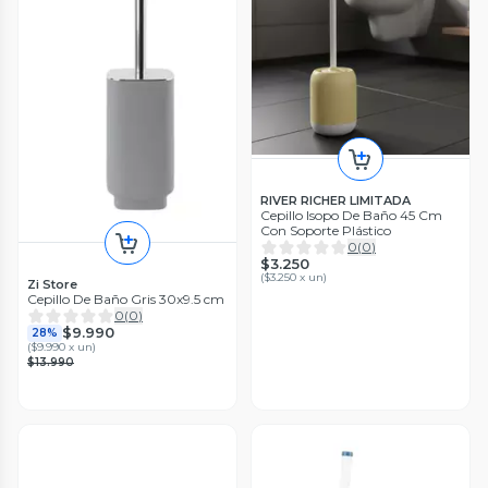
RIVER RICHER LIMITADA
Cepillo Isopo De Baño 45 Cm
Con Soporte Plástico
0
(
0
)
$3.250
(
$3.250 x un
)
Zi Store
Cepillo De Baño Gris 30x9.5 cm
0
(
0
)
$9.990
28%
(
$9.990 x un
)
$13.990