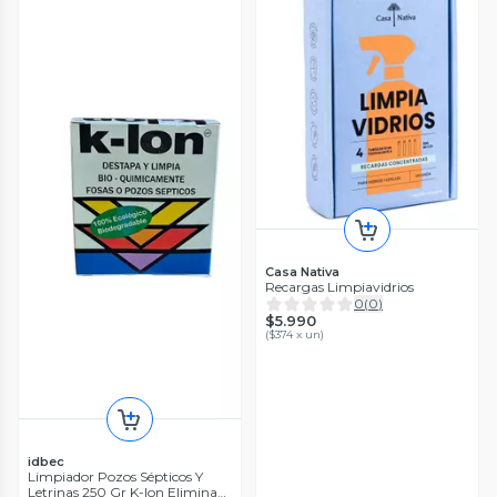
Casa Nativa
Recargas Limpiavidrios
0
(
0
)
$5.990
(
$374 x un
)
idbec
Limpiador Pozos Sépticos Y
Letrinas 250 Gr K-lon Elimina