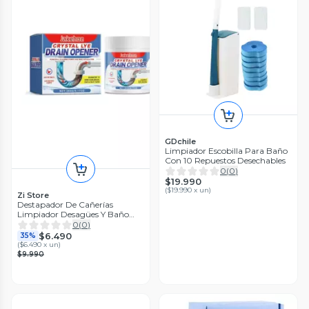
GDchile
Limpiador Escobilla Para Baño
Con 10 Repuestos Desechables
0
(
0
)
$19.990
(
$19.990 x un
)
Zi Store
Destapador De Cañerías
Limpiador Desagües Y Baño
260g
0
(
0
)
$6.490
35%
(
$6.490 x un
)
$9.990