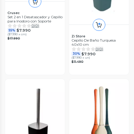
Crusec
Set 2 en 1 Desatascador y Cepillo
para Inodoro con Soporte
0
(
0
)
$7.990
55%
(
$7.990 x cm
)
Zi Store
$17.990
Cepillo De Baño Turquesa
40x10 cm
0
(
0
)
$7.990
30%
(
$7.990 x un
)
$11.490