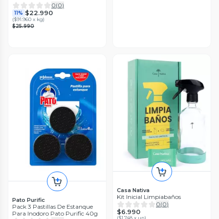
Olores destapa y descompone
0
(
0
)
materia organic
$22.990
11%
(
$91.960 x kg
)
$25.990
Casa Nativa
Kit Inicial Limpiabaños
Pato Purific
0
(
0
)
Pack 3 Pastillas De Estanque
$6.990
Para Inodoro Pato Purific 40g
(
$1.748 x un
)