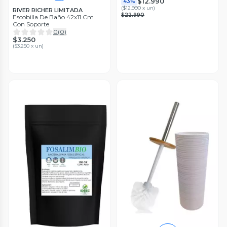
$12.990
43%
(
$12.990 x un
)
RIVER RICHER LIMITADA
$22.990
Escobilla De Baño 42x11 Cm
Con Soporte
0
(
0
)
$3.250
(
$3.250 x un
)