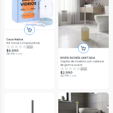
Casa Nativa
Kit Inicial Limpiavidrios
0
(
0
)
$6.990
(
$6.990 x un
)
RIVER RICHER LIMITADA
Cepillo de inodoro con cabezal
de goma suave
0
(
0
)
$2.990
(
$2.990 x un
)