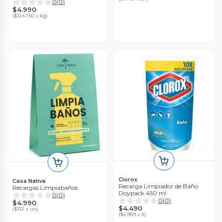
0
(
0
)
$4.990
(
$124.750 x kg
)
Clorox
Casa Nativa
Recarga Limpiador de Baño
Recargas Limpiabaños
Doypack 450 ml
0
(
0
)
0
(
0
)
$4.990
$4.490
(
$312 x un
)
(
$4.989 x lt
)