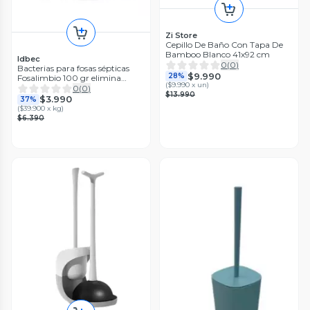
Zi Store
Cepillo De Baño Con Tapa De
Bamboo Blanco 41x92 cm
Idbec
0
(
0
)
Bacterias para fosas sépticas
$9.990
28%
Fosalimbio 100 gr elimina
(
$9.990 x un
)
olores y desintegra materia
0
(
0
)
$13.990
orgánica
$3.990
37%
(
$39.900 x kg
)
$6.390