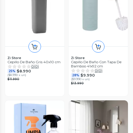
Zi Store
Zi Store
Cepillo De Baño Gris 40x10 cm
Cepillo De Baño Con Tapa De
Bamboo 41x92 cm
0
(
0
)
0
(
0
)
$8.990
25%
$9.990
(
$8.990 x un
)
28%
$11.990
(
$9.990 x un
)
$13.990