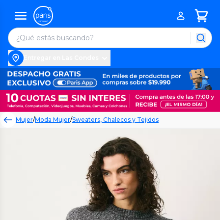
Entregar en Las Condes
Mujer
/
Moda Mujer
/
Sweaters, Chalecos y Tejidos