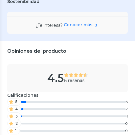
Sostenibilidad
Conocer más
¿Te interesa?
Opiniones del producto
4.5
8 reseñas
Calificaciones
5
5
4
2
3
1
2
0
1
0