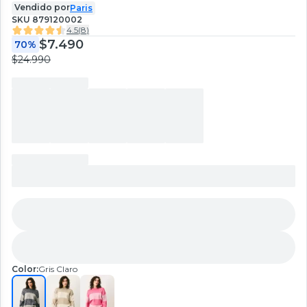
Vendido por
Paris
SKU
879120002
4.5
(
8
)
$7.490
70%
$24.990
Color:
Gris Claro