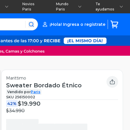
Novios
Mundo
Te
Paris
Paris
ayudamos
¡Hola! Ingresa o regístrate
Marittimo
Sweater Bordado Étnico
Vendido por
Paris
SKU
256150002
$19.990
42%
$34.990