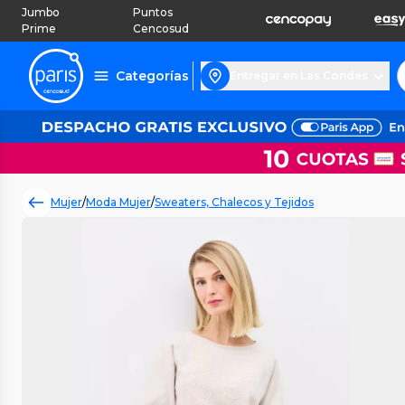
Jumbo
Puntos
Prime
Cencosud
Categorías
Entregar en Las Condes
Mujer
/
Moda Mujer
/
Sweaters, Chalecos y Tejidos