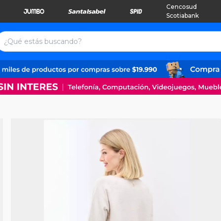
Cencosud
Scotiabank