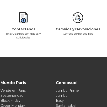
Contáctanos
Cambios y Devoluciones
Te ayudamos con dudas y
Conoce cómo pedirlos
solicitudes
Mundo Paris
Cencosud
Vende en Paris
Jumbo Prime
Sostenibilidad
Jumbo
Black Friday
Easy
Cyber Monday
Santa Isabel