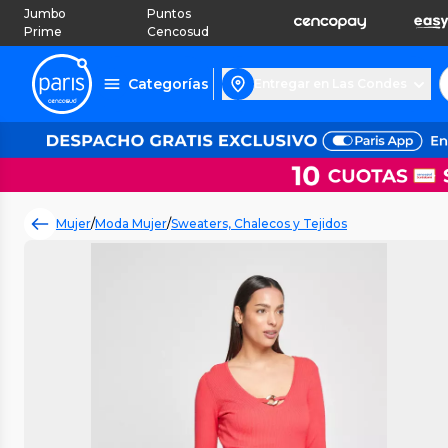
Jumbo
Puntos
Prime
Cencosud
Categorías
Entregar en Las Condes
Mujer
/
Moda Mujer
/
Sweaters, Chalecos y Tejidos