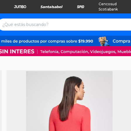
Cencosud
Scotiabank