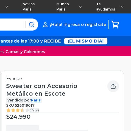
Novios
Mundo
Te
Paris
Paris
ayudamos
¡Hola! Ingresa o regístrate
Evoque
Sweater con Accesorio
Metálico en Escote
Vendido por
Paris
SKU
526019017
3.9
(
9
)
$24.990