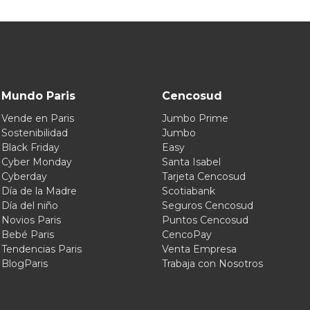
Mundo Paris
Cencosud
Vende en Paris
Jumbo Prime
Sostenibilidad
Jumbo
Black Friday
Easy
Cyber Monday
Santa Isabel
Cyberday
Tarjeta Cencosud
Día de la Madre
Scotiabank
Día del niño
Seguros Cencosud
Novios Paris
Puntos Cencosud
Bebé Paris
CencoPay
Tendencias Paris
Venta Empresa
BlogParis
Trabaja con Nosotros