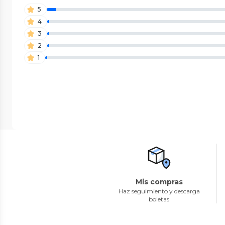
5
4
3
2
1
Mis compras
Haz seguimiento y descarga
boletas