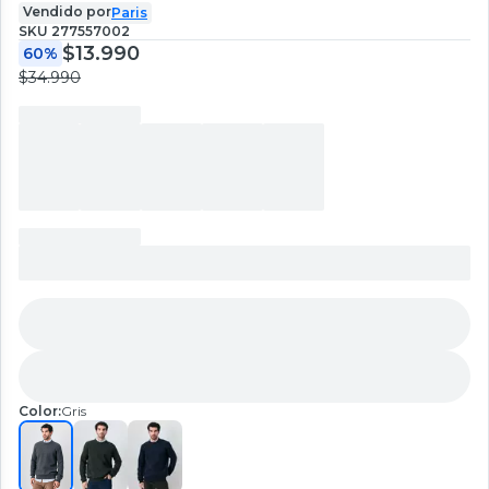
Vendido por
Paris
SKU
277557002
$13.990
60%
$34.990
Color:
Gris