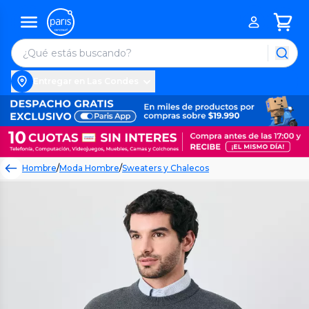
Entregar en Las Condes
Hombre
/
Moda Hombre
/
Sweaters y Chalecos