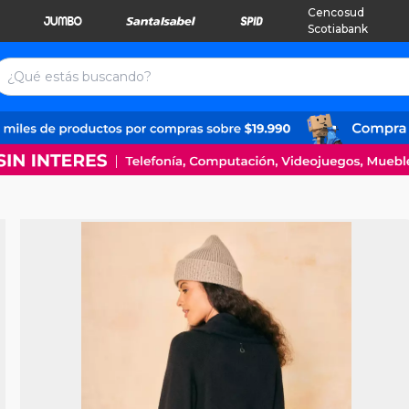
Cencosud
Scotiabank