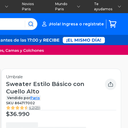
Novios
Mundo
Te
Paris
Paris
ayudamos
¡Hola! Ingresa o regístrate
Umbrale
Sweater Estilo Básico con
Cuello Alto
Vendido por
Paris
SKU
864717002
4.2
(
29
)
$36.990