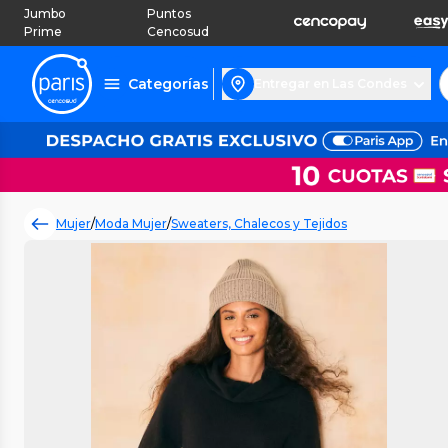
Jumbo
Puntos
Prime
Cencosud
Categorías
Entregar en Las Condes
Mujer
/
Moda Mujer
/
Sweaters, Chalecos y Tejidos