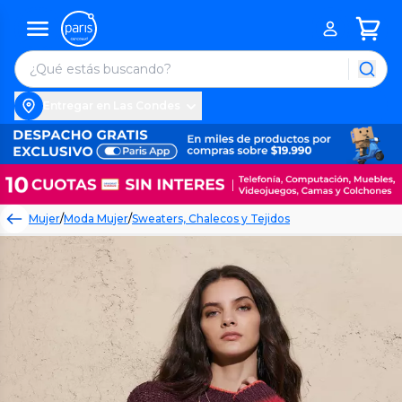
Entregar en Las Condes
Mujer
/
Moda Mujer
/
Sweaters, Chalecos y Tejidos